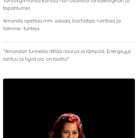
Tanssiryhmänsä kanssa hän osallistui tanssiesityksiin ja
tapahtumiin.
Amanda opettaa mm. salsaa, bachataa, rumbaa ja
latinmix -tunteja.
"Amandan tunneilla riittää naurua ja lämpöä. Energisyys
tarttuu ja hyvä olo on taattu!"