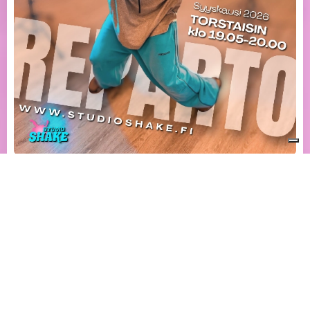
Kuubalainen vastine reggaetonille tunnetaan nimellä
Cubaton, mutta monet kutsuvat sitä myös nimellä
reggaeton cubano. Tälle musiikille löytyy ns. alalajeja,
joista yksi on Reparto, mikä on syntynyt slummeissa ja on
erityisesti alempiluokkaisten sekä nuorison suosiossa.
Reparto on vauhdikas musiikkityyli, jonka rytmi pohjautuu
kuubalaisen rumban clave -rytmiin ja myös tanssin monet
stepit on luotu tähän samaan rytmiin.
Reparto on liike, jonka suosio vahvistuu hiljalleen ja se on