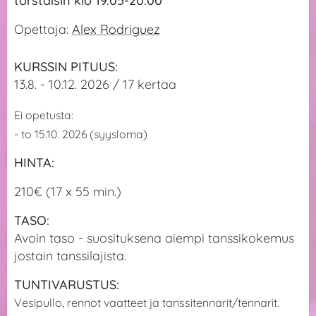
torstaisin klo 19.05-20.00
Opettaja:
Alex Rodriguez
KURSSIN PITUUS:
13.8. - 10.12. 2026 / 17 kertaa
Ei opetusta:
- to 15.10. 2026 (syysloma)
HINTA:
210€ (17 x 55 min.)
TASO:
Avoin taso - suosituksena aiempi tanssikokemus
jostain tanssilajista.
TUNTIVARUSTUS:
Vesipullo, rennot vaatteet ja tanssitennarit/tennarit.