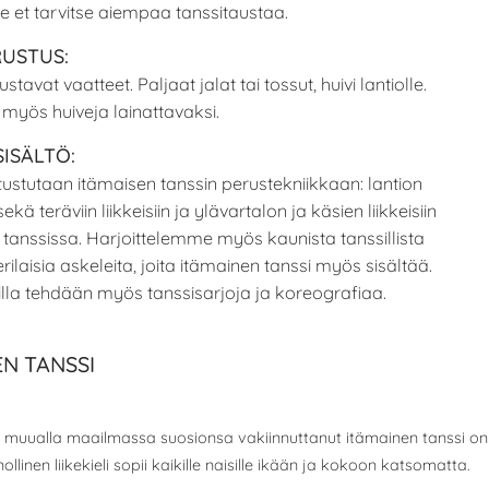
lle et tarvitse aiempaa tanssitaustaa.
RUSTUS:
stavat vaatteet. Paljaat jalat tai tossut, huivi lantiolle.
 myös huiveja lainattavaksi.
SISÄLTÖ:
utustutaan itämaisen tanssin perustekniikkaan: lantion
ekä teräviin liikkeisiin ja ylävartalon ja käsien liikkeisiin
 tanssissa. Harjoittelemme myös kaunista tanssillista
rilaisia askeleita, joita itämainen tanssi myös sisältää.
illa tehdään myös tanssisarjoja ja koreografiaa.
EN TANSSI
muualla maailmassa suosionsa vakiinnuttanut itämainen tanssi on pe
ollinen liikekieli sopii kaikille naisille ikään ja kokoon katsomatta.