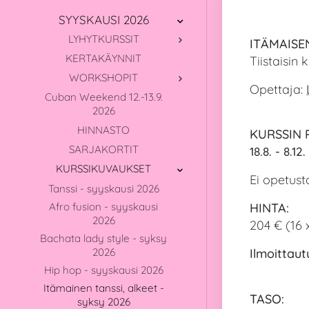
SYYSKAUSI 2026
LYHYTKURSSIT
ITÄMAISE
KERTAKÄYNNIT
Tiistaisin 
WORKSHOPIT
Opettaja:
Cuban Weekend 12.-13.9.
2026
HINNASTO
KURSSIN 
SARJAKORTIT
18.8. - 8.1
KURSSIKUVAUKSET
Ei opetust
Tanssi - syyskausi 2026
Afro fusion - syyskausi
HINTA:
2026
204 € (16 
Bachata lady style - syksy
2026
Ilmoittaut
Hip hop - syyskausi 2026
Itämainen tanssi, alkeet -
TASO:
syksy 2026