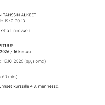
N TANSSIN ALKEET
klo 19.40-20.40
Lotta Linnavuori
PITUUS:
2. 2026 / 16 kertaa
a: 13.10. 2026 (syysloma)
x 60 min.)
umiset kurssille 4.8. mennessä.