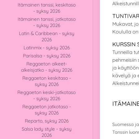
Alkeistunni
Itämainen tanssi, keskitaso
- syksy 2026
TUNTIVA
Itämainen tanssi, jatkotaso
Mukavat, jou
- syksy 2026
Koululla on
Latin & Caribbean - syksy
2026
KURSSIN 
Latinmix - syksy 2026
Tunneilla t
Parisalsa - syksy 2026
pehmeisiin s
Reggaeton alkeet-
ja käyttöön
alkeisjatko - syksy 2026
kävelyä ja e
Reggaeton keskitaso -
Alkeistunne
syksy 2026
Reggaeton keski-jatkotaso
- syksy 2026
ITÄMAIN
Reggaeton jatkotaso -
syksy 2026
Reparto, syksy 2026
Suomessa ja 
Salsa lady style - syksy
Tanssin luonn
2026