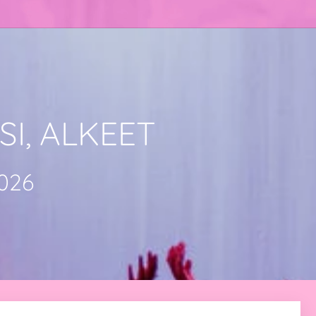
I, ALKEET
026