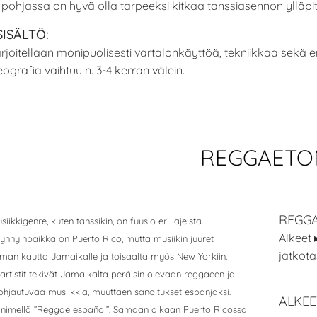
 pohjassa on hyvä olla tarpeeksi kitkaa tanssiasennon ylläpi
SISÄLTÖ:
rjoitellaan monipuolisesti vartalonkäyttöä, tekniikkaa sekä er
ografia vaihtuu n. 3-4 kerran välein.
REGGAETO
REGGA
ikkigenre, kuten tanssikin, on fuusio eri lajeista.
Alkeet 
synnyinpaikka
on Puerto Rico, mutta musiikin juuret
jatkot
man kautta Jamaikalle ja toisaalta myös
New Yorkiin.
rtistit tekivät Jamaikalta peräisin olevaan reggaeen ja
ohjautuvaa musiikkia, muuttaen sanoitukset espanjaksi.
ALKEE
n nimellä ”Reggae
español”. Samaan aikaan Puerto Ricossa