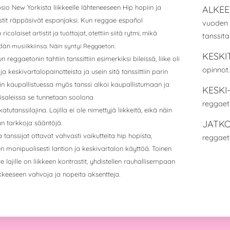
sio New Yorkista liikkeelle l
ähteneeseen Hip hopiin ja
ALKEE
tistit räppäsivät espanjaksi. Kun reggae español
vuoden 
ricolaiset artistit ja tuottajat, otettiin siitä rytmi, mikä
tanssit
eidän
musiikkiinsa. Näin syntyi Reggaeton.
KESKI
n reggaetonin tahtiin tanssittiin esimerkiksi bileissä, liike oli
opinnot.
 ja
keskivartalopainotteista ja usein sitä tanssittiin parin
in kaupallistuessa myös t
anssi alkoi kaupallistumaan ja
KESKI
isaleissa se tunnetaan soolona
reggaet
katutanssilajina. Lajilla ei ole nimettyjä liikkeitä, eikä näin
JATK
n tarkkoja sääntöjä.
 tanssijat ottavat vahvasti vaikutteita hip hopista,
reggaet
en
monipuolisesti lantion ja keskivartalon käyttöä. Toinen
rre lajille on liikkeen kontrastit, yhdistellen rauhallisempaan
ikkeeseen vahvoja ja nopeita aksentteja.