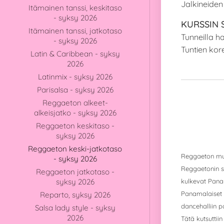
Jalkineiden
Itämainen tanssi, keskitaso
- syksy 2026
KURSSIN 
Itämainen tanssi, jatkotaso
Tunneilla ha
- syksy 2026
Tuntien kore
Latin & Caribbean - syksy
2026
Latinmix - syksy 2026
Parisalsa - syksy 2026
Reggaeton alkeet-
alkeisjatko - syksy 2026
Reggaeton keskitaso -
syksy 2026
Reggaeton keski-jatkotaso
Reggaeton musi
- syksy 2026
Reggaetonin 
Reggaeton jatkotaso -
syksy 2026
kulkevat Pana
Panamalaiset a
Reparto, syksy 2026
dancehalliin
p
Salsa lady style - syksy
2026
Tätä kutsuttii