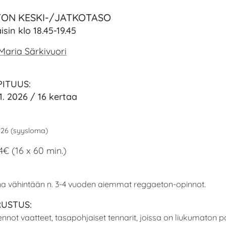
ON KESKI-/JATKOTASO
sin klo 18.45-19.45
Maria Särkivuori
PITUUS:
11. 2026 / 16 kertaa
2026 (syysloma)
4€ (16 x 60 min.)
na vähintään n. 3-4 vuoden aiemmat reggaeton-opinnot.
USTUS:
rennot vaatteet, tasapohjaiset tennarit, joissa on liukumaton p