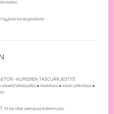
tämiseksi.
i tyylisiä koreografioita.
N
ETON -KURSSIEN TASOJÄRJESTYS:
▸ alkeet/alkeisjatko ▸ keskitaso ▸ keski-jatkotaso ▸
aso
T:
Et tarvitse aiempaa kokemusta.