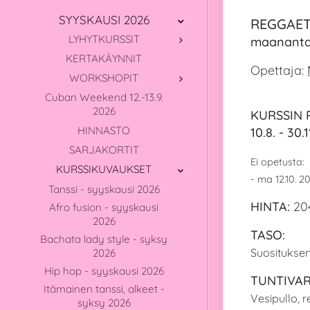
SYYSKAUSI 2026
REGGAET
LYHYTKURSSIT
maanantai
KERTAKÄYNNIT
Opettaja:
WORKSHOPIT
Cuban Weekend 12.-13.9.
2026
KURSSIN 
HINNASTO
10.8. - 30.
SARJAKORTIT
Ei opetusta:
KURSSIKUVAUKSET
- ma 12.10. 
Tanssi - syyskausi 2026
HINTA:
20
Afro fusion - syyskausi
2026
TASO:
Bachata lady style - syksy
Suositukse
2026
Hip hop - syyskausi 2026
TUNTIVAR
Itämainen tanssi, alkeet -
Vesipullo, 
syksy 2026