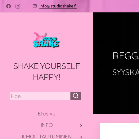
info@studioshake.fi
REGG
SHAKE YOURSELF
SYYSKA
HAPPY!
Etusivu
INFO
ILMOITTAUTUMINEN