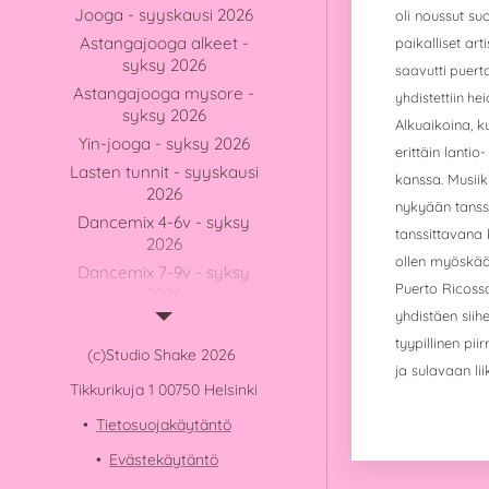
Jooga - syyskausi 2026
oli noussut suo
Astangajooga alkeet -
paikalliset ar
syksy 2026
saavutti puerto 
Astangajooga mysore -
yhdistettiin h
syksy 2026
Alkuaikoina, ku
Yin-jooga - syksy 2026
erittäin lantio-
Lasten tunnit - syyskausi
kanssa. Musiik
2026
nykyään tanss
Dancemix 4-6v - syksy
tanssittavana
2026
ollen myöskää
Dancemix 7-9v - syksy
Puerto Ricossa
2026
yhdistäen siih
Dancemix 10-13v - syksy
2026
tyypillinen pii
(c)Studio Shake 2026
ja sulavaan li
Taaperotanssi / Minijamit -
Tikkurikuja 1 00750 Helsinki
syksy 2026
Tietosuojakäytäntö
YHTEYSTIEDOT
Evästekäytäntö