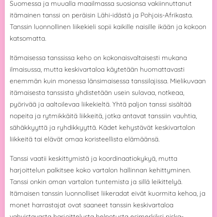
Suomessa ja muualla maailmassa suosionsa vakiinnuttanut
itämainen tanssi on peräisin Lähi-idästä ja Pohjois-Afrikasta.
Tanssin luonnollinen liikekieli sopii kaikille naisille ikään ja kokoon
katsomatta.
Itämaisessa tanssissa keho on kokonaisvaltaisesti mukana
ilmaisussa, mutta keskivartaloa käytetään huomattavasti
enemmän kuin monessa länsimaisessa tanssilajissa. Mielikuvaan
itämaisesta tanssista yhdistetään usein sulavaa, notkeaa,
pyörivää ja aaltoilevaa liikekieltä. Yhtä paljon tanssi sisältää
nopeita ja rytmikkäitä liikkeitä, jotka antavat tanssiin vauhtia,
sähäkkyyttä ja ryhdikkyyttä. Kädet kehystävät keskivartalon
liikkeitä tai elävät omaa koristeellista elämäänsä.
Tanssi vaatii keskittymistä ja koordinaatiokykyä, mutta
harjoittelun palkitsee koko vartalon hallinnan kehittyminen.
Tanssi onkin oman vartalon tuntemista ja sillä leikittelyä.
Itämaisen tanssin luonnolliset liikeradat eivät kuormita kehoa, ja
monet harrastajat ovat saaneet tanssin keskivartaloa
vahvistavasta harjoittelusta helpotusta esimerkiksi niska-