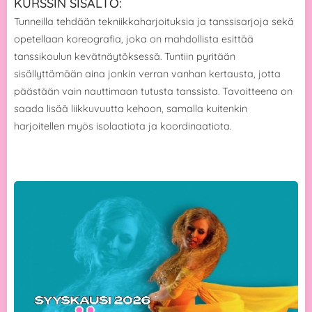
KURSSIN SISÄLTÖ:
Tunneilla tehdään tekniikkaharjoituksia ja tanssisarjoja sekä
opetellaan koreografia, joka on mahdollista esittää
tanssikoulun kevätnäytöksessä. Tuntiin pyritään
sisällyttämään aina jonkin verran vanhan kertausta, jotta
päästään vain nauttimaan tutusta tanssista. Tavoitteena on
saada lisää liikkuvuutta kehoon, samalla kuitenkin
harjoitellen myös isolaatiota ja koordinaatiota.