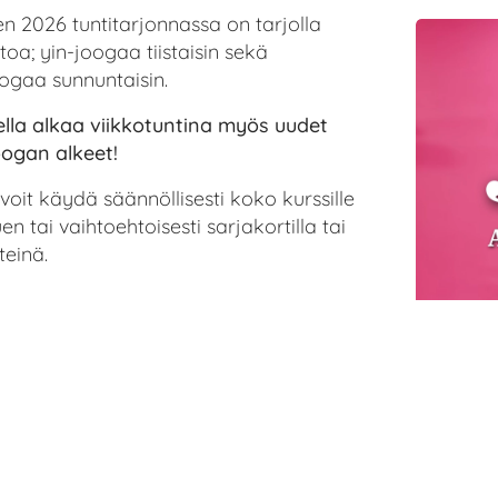
 2026 tuntitarjonnassa on tarjolla
oa; yin-joogaa tiistaisin sekä
ogaa sunnuntaisin.
lla alkaa viikkotuntina myös uudet
ogan alkeet!
oit käydä säännöllisesti koko kurssille
en tai vaihtoehtoisesti sarjakortilla tai
teinä.
Astangajooga alkeet
Astangajooga mysore