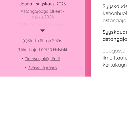
Jooga - syyskausi 2026
Syyskauden
Astangajooga alkeet -
kehonhuolt
syksy 2026
astangajo
Astangajooga mysore -
syksy 2026
Syyskaude
Yin-jooga - syksy 2026
astangajo
(c)Studio Shake 2026
Lasten tunnit - syyskausi
Tikkurikuja 1 00750 Helsinki
Joogassa v
2026
ilmoittautu
Dancemix 4-6v - syksy
Tietosuojakäytäntö
2026
kertakäyn
Evästekäytäntö
Dancemix 7-9v - syksy
2026
Dancemix 10-13v - syksy
2026
Taaperotanssi / Minijamit -
syksy 2026
YHTEYSTIEDOT