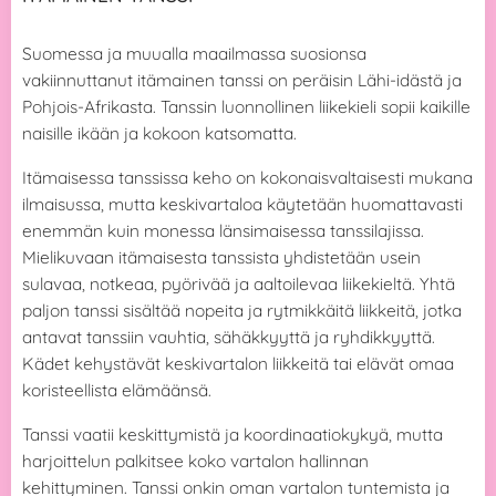
Suomessa ja muualla maailmassa suosionsa
vakiinnuttanut itämainen tanssi on peräisin Lähi-idästä ja
Pohjois-Afrikasta. Tanssin luonnollinen liikekieli sopii kaikille
naisille ikään ja kokoon katsomatta.
Itämaisessa tanssissa keho on kokonaisvaltaisesti mukana
ilmaisussa, mutta keskivartaloa käytetään huomattavasti
enemmän kuin monessa länsimaisessa tanssilajissa.
Mielikuvaan itämaisesta tanssista yhdistetään usein
sulavaa, notkeaa, pyörivää ja aaltoilevaa liikekieltä. Yhtä
paljon tanssi sisältää nopeita ja rytmikkäitä liikkeitä, jotka
antavat tanssiin vauhtia, sähäkkyyttä ja ryhdikkyyttä.
Kädet kehystävät keskivartalon liikkeitä tai elävät omaa
koristeellista elämäänsä.
Tanssi vaatii keskittymistä ja koordinaatiokykyä, mutta
harjoittelun palkitsee koko vartalon hallinnan
kehittyminen. Tanssi onkin oman vartalon tuntemista ja