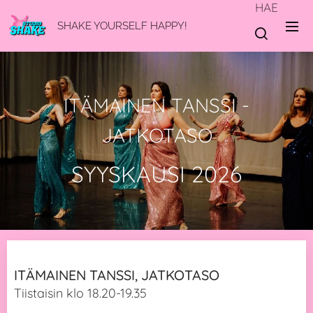
HAE
SHAKE YOURSELF HAPPY!
ITÄMAINEN TANSSI -
JATKOTASO
SYYSKAUSI 2026
ITÄMAINEN TANSSI, JATKOTASO
Tiistaisin klo 18.20-19.35